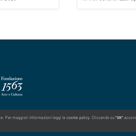
nte. Per maggiori informazioni leggi la
cookie policy
. Cliccando su
"OK"
acconse
le II 75, 10128 Torino - info@fondazione1563.it - C. F. 97520600012