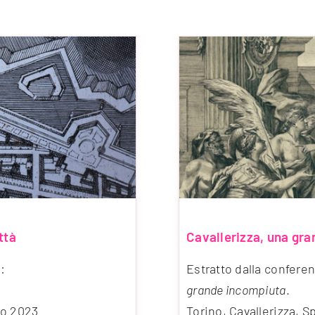
ttà
Cavallerizza, una gr
:
Estratto dalla confere
grande incompiuta
.
io 2023
Torino, Cavallerizza, 