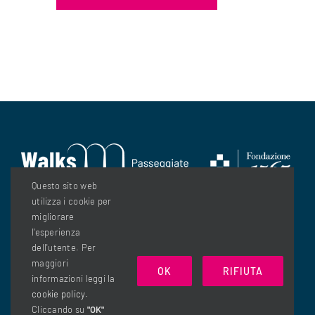
Questo sito web
utilizza i cookie per
migliorare
l'esperienza
dell'utente. Per
maggiori
OK
RIFIUTA
informazioni leggi la
© Copyright 2026| Fondazione 1563 - C.so Vittorio Emanuele
cookie policy
.
Cliccando su
"OK"
II 75, 10128 Torino - info@fondazione1563.it - C. F.