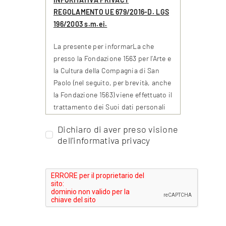
REGOLAMENTO UE 679/2016-D. LGS
196/2003 s.m.ei.
La presente per informarLa che
presso la Fondazione 1563 per l’Arte e
la Cultura della Compagnia di San
Paolo (nel seguito, per brevità, anche
la Fondazione 1563) viene effettuato il
trattamento dei Suoi dati personali
nel rispetto del Regolamento UE
Dichiaro di aver preso visione
679/2016 e del D. lgs 196/2003
dell'informativa privacy
s.m.ei..
Il
Titolare del trattamento
è la
Fondazione 1563 per l’Arte e la Cultura
della Compagnia di San Paolo in
persona del legale rappresentante
pro tempore Piero Gastaldo - per
contatti: privacy@fondazione1563.it.