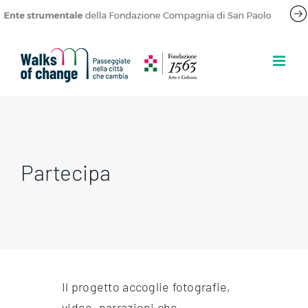
Salta
al
contenuto
Partecipa
Il progetto accoglie fotografie,
video, narrazioni che