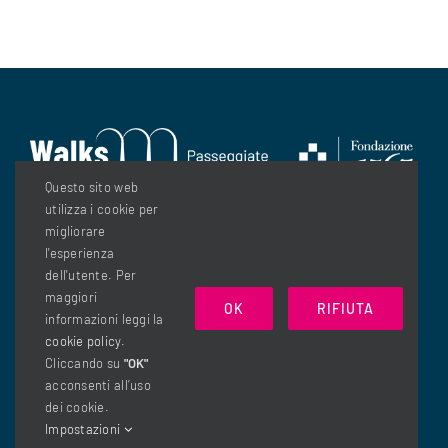
Questo sito web
utilizza i cookie per
migliorare
l'esperienza
dell'utente. Per
maggiori
OK
RIFIUTA
informazioni leggi la
© Copyright 2026| Fondazione 1563 - C.so Vittorio Emanuele
cookie policy
.
Cliccando su
"OK"
II 75, 10128 Torino - info@fondazione1563.it - C. F.
acconsenti all’uso
97520600012
dei cookie.
Impostazioni